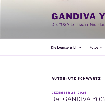
Zum
Inhalt
GANDIVA 
springen
DIE YOGA-Lounge im Gründerz
Die Lounge & Ich
Fotos
AUTOR:
UTE SCHWARTZ
VERÖFFENTLICHT
DEZEMBER 24, 2025
AM
Der GANDIVA YOGA