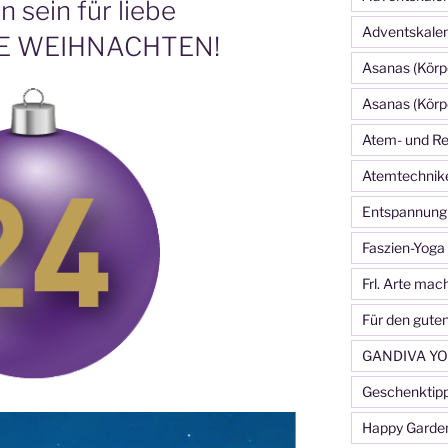
 sein für liebe
Adventskale
HE WEIHNACHTEN!
Asanas (Körp
Asanas (Körp
Atem- und Re
Atemtechnik
Entspannung
Faszien-Yoga
Frl. Arte mac
Für den gute
GANDIVA YO
Geschenktip
Happy Garde