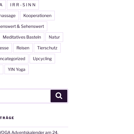
A
I R R - S I N N
massage
Kooperationen
enswert & Sehenswert
Meditatives Basteln
Natur
esse
Reisen
Tierschutz
ncategorized
Upcycling
YIN Yoga
Suchen
ITRÄGE
OGA Adventskalender am 24.