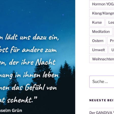
Hormon YOG
Klang/Klang
Kurse
Les
Meditation
Ostern
Pr
Umwelt
U
Weihnachten
Suche
nach:
NEUESTE BE
Der GANDIVA Y