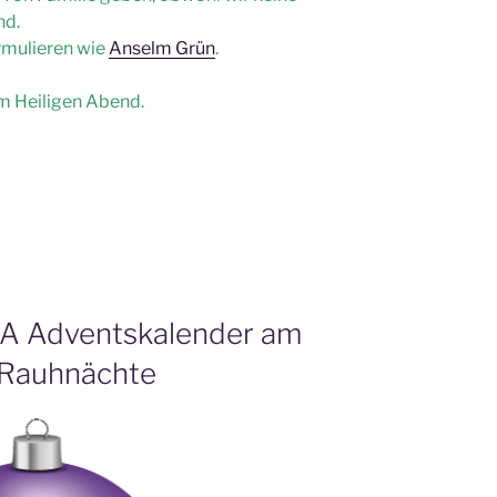
nd.
rmulieren wie
Anselm Grün
.
am Heiligen Abend.
 Adventskalender am
 Rauhnächte