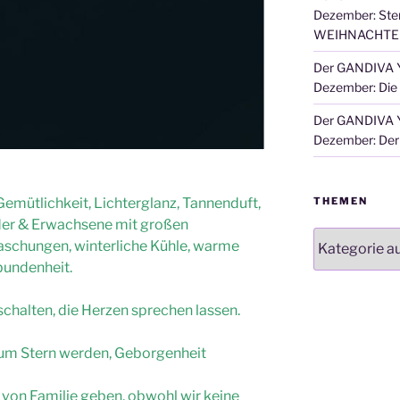
Dezember: Ster
WEIHNACHTE
Der GANDIVA Y
Dezember: Die
Der GANDIVA Y
Dezember: Der 
THEMEN
emütlichkeit, Lichterglanz, Tannenduft,
nder & Erwachsene mit großen
Themen
aschungen, winterliche Kühle, warme
bundenheit.
schalten, die Herzen sprechen lassen.
zum Stern werden, Geborgenheit
 von Familie geben, obwohl wir keine