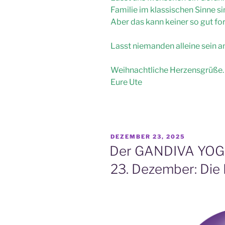
Familie im klassischen Sinne si
Aber das kann keiner so gut fo
Lasst niemanden alleine sein 
Weihnachtliche Herzensgrüße.
Eure Ute
VERÖFFENTLICHT
DEZEMBER 23, 2025
AM
Der GANDIVA YOGA
23. Dezember: Die