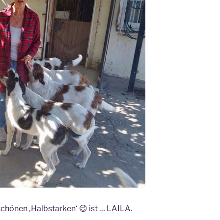
chönen ‚Halbstarken‘ 😉 ist … LAILA.