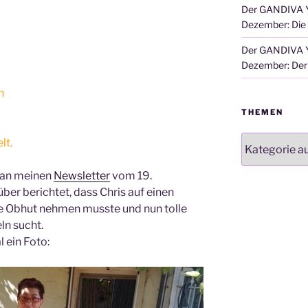
Der GANDIVA Y
Dezember: Die
Der GANDIVA Y
Dezember: Der 
n
THEMEN
Themen
lt.
h an meinen
Newsletter
vom 19.
ber berichtet, dass Chris auf einen
re Obhut nehmen musste und nun tolle
ln sucht.
 ein Foto: