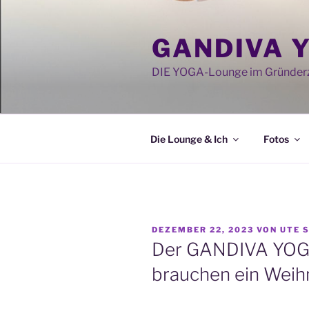
Zum
Inhalt
GANDIVA 
springen
DIE YOGA-Lounge im Gründerz
Die Lounge & Ich
Fotos
VERÖFFENTLICHT
DEZEMBER 22, 2023
VON
UTE 
AM
Der GANDIVA YOGA
brauchen ein We