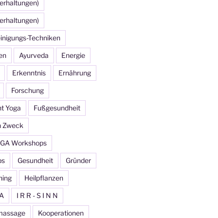
erhaltungen)
erhaltungen)
inigungs-Techniken
en
Ayurveda
Energie
Erkenntnis
Ernährung
Forschung
ht Yoga
Fußgesundheit
n Zweck
GA Workshops
ps
Gesundheit
Gründer
ning
Heilpflanzen
A
I R R - S I N N
massage
Kooperationen