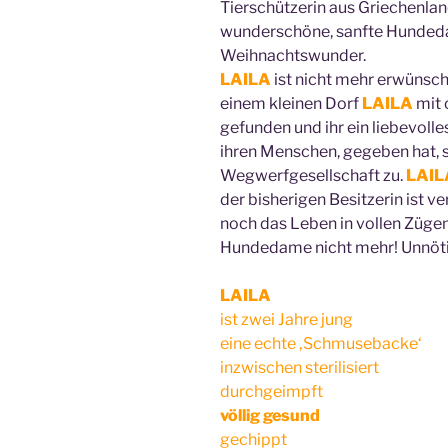
Tierschützerin aus Griechenlan
wunderschöne, sanfte Hundeda
Weihnachtswunder.
LAILA
ist nicht mehr erwünscht
einem kleinen Dorf
LAILA
mit 
gefunden und ihr ein liebevol
ihren Menschen, gegeben hat, sc
Wegwerfgesellschaft zu.
LAIL
der bisherigen Besitzerin ist 
noch das Leben in vollen Züge
Hundedame nicht mehr! Unnötig
LAILA
ist zwei Jahre jung
eine echte ‚Schmusebacke‘
inzwischen sterilisiert
durchgeimpft
völlig gesund
gechippt