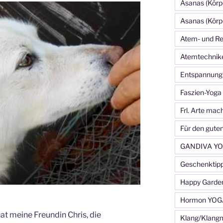
Asanas (Körp
Asanas (Körp
Atem- und Re
Atemtechnik
Entspannung
Faszien-Yoga
Frl. Arte mac
Für den gute
GANDIVA YO
Geschenktip
Happy Garde
Hormon YOG
at meine Freundin Chris, die
Klang/Klang