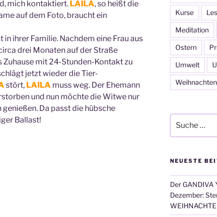
d, mich kontaktiert.
LAILA
, so heißt die
Kurse
Les
me auf dem Foto, braucht ein
Meditation
 in ihrer Familie. Nachdem eine Frau aus
Ostern
Pr
circa drei Monaten auf der Straße
les Zuhause mit 24-Stunden-Kontakt zu
Umwelt
U
hlägt jetzt wieder die Tier-
Weihnachten
A
stört,
LAILA
muss weg. Der Ehemann
verstorben und nun möchte die Witwe nur
n genießen. Da passt die hübsche
Suche
er Ballast!
nach:
NEUESTE BE
Der GANDIVA Y
Dezember: Ster
WEIHNACHTE