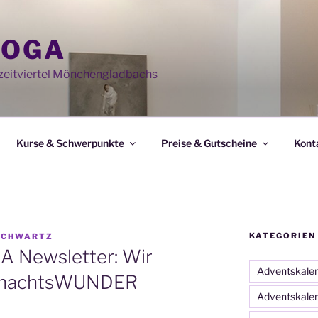
YOGA
eitviertel Mönchengladbachs
Kurse & Schwerpunkte
Preise & Gutscheine
Kont
KATEGORIEN
SCHWARTZ
 Newsletter: Wir
Adventskale
ihnachtsWUNDER
Adventskale