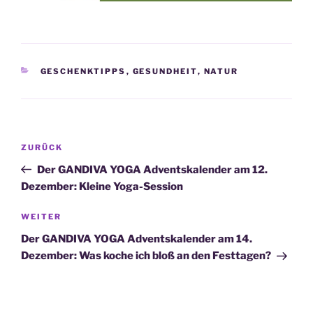
KATEGORIEN
GESCHENKTIPPS
,
GESUNDHEIT
,
NATUR
Beitragsnavigation
Vorheriger
ZURÜCK
Beitrag
Der GANDIVA YOGA Adventskalender am 12.
Dezember: Kleine Yoga-Session
Nächster
WEITER
Beitrag
Der GANDIVA YOGA Adventskalender am 14.
Dezember: Was koche ich bloß an den Festtagen?