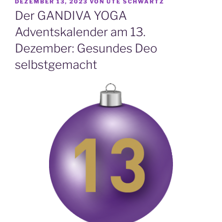
VERÖFFENTLICHT
DEZEMBER 13, 2023
VON
UTE SCHWARTZ
AM
Der GANDIVA YOGA
Adventskalender am 13.
Dezember: Gesundes Deo
selbstgemacht