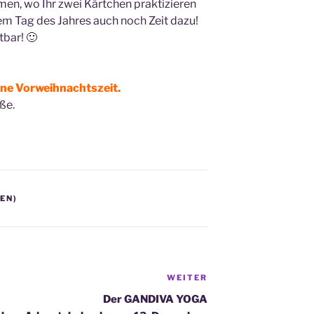
men, wo Ihr zwei Kärtchen praktizieren
em Tag des Jahres auch noch Zeit dazu!
tbar! 🙂
ene Vorweihnachtszeit.
ße.
EN)
WEITER
Nächster
Beitrag
Der GANDIVA YOGA