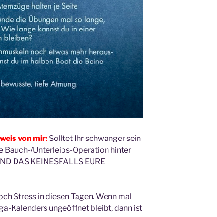
nweis von mir:
Solltet Ihr schwanger sein
e Bauch-/Unterleibs-Operation hinter
SIND DAS KEINESFALLS EURE
och Stress in diesen Tagen. Wenn mal
ga-Kalenders ungeöffnet bleibt, dann ist