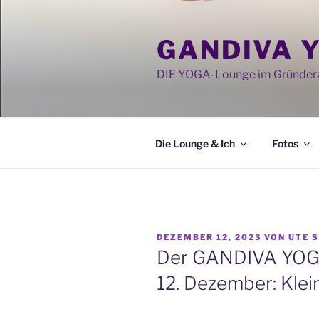
Zum
Inhalt
GANDIVA 
springen
DIE YOGA-Lounge im Gründerz
Die Lounge & Ich
Fotos
VERÖFFENTLICHT
DEZEMBER 12, 2023
VON
UTE 
AM
Der GANDIVA YOG
12. Dezember: Klei