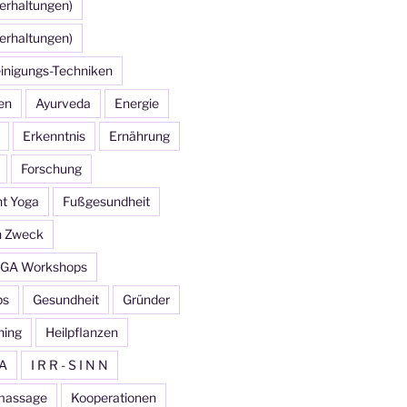
erhaltungen)
erhaltungen)
inigungs-Techniken
en
Ayurveda
Energie
Erkenntnis
Ernährung
Forschung
ht Yoga
Fußgesundheit
n Zweck
GA Workshops
ps
Gesundheit
Gründer
ning
Heilpflanzen
A
I R R - S I N N
massage
Kooperationen