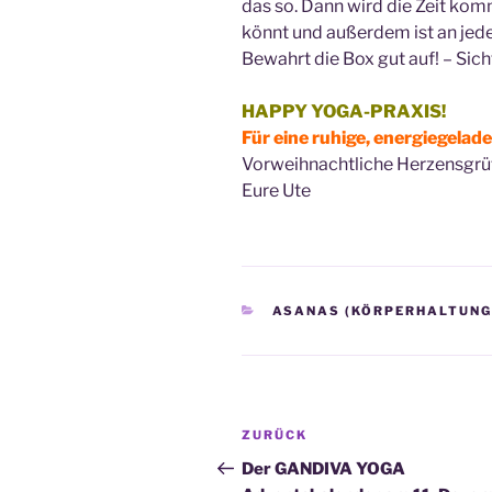
das so. Dann wird die Zeit kom
könnt und außerdem ist an jed
Bewahrt die Box gut auf! – Sich
HAPPY YOGA-PRAXIS!
Für eine ruhige, energiegelad
Vorweihnachtliche Herzensgrü
Eure Ute
KATEGORIEN
ASANAS (KÖRPERHALTUNG
Beitragsnavigation
Vorheriger
ZURÜCK
Beitrag
Der GANDIVA YOGA