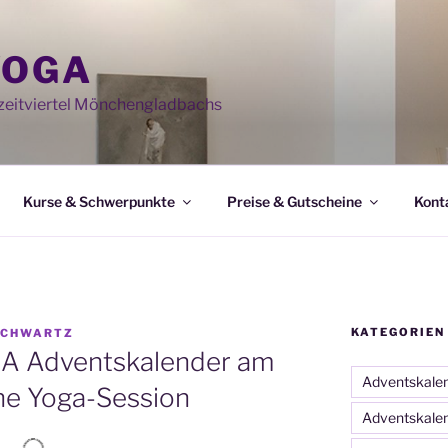
YOGA
eitviertel Mönchengladbachs
Kurse & Schwerpunkte
Preise & Gutscheine
Kont
KATEGORIEN
SCHWARTZ
A Adventskalender am
Adventskale
ne Yoga-Session
Adventskale