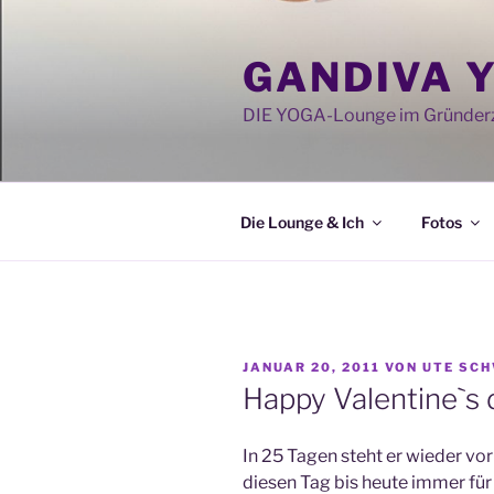
Zum
Inhalt
GANDIVA 
springen
DIE YOGA-Lounge im Gründerz
Die Lounge & Ich
Fotos
VERÖFFENTLICHT
JANUAR 20, 2011
VON
UTE SC
AM
Happy Valentine`s 
In 25 Tagen steht er wieder vor
diesen Tag bis heute immer fü