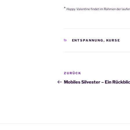
*
Happy Valentine
findet im Rahmen der laufen
KATEGORIEN
ENTSPANNUNG
,
KURSE
Beitragsnavigation
Vorheriger
ZURÜCK
Beitrag
Mobiles Silvester – Ein Rückbli