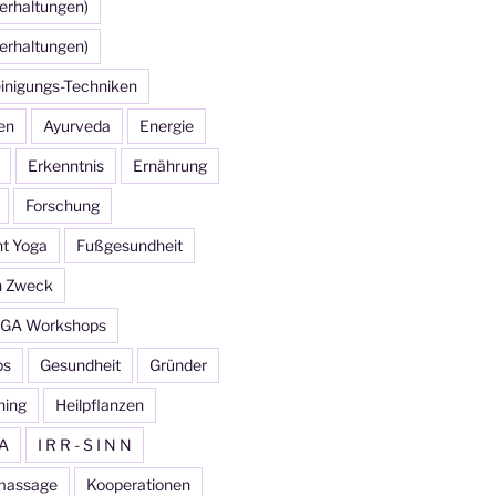
erhaltungen)
erhaltungen)
inigungs-Techniken
en
Ayurveda
Energie
Erkenntnis
Ernährung
Forschung
ht Yoga
Fußgesundheit
n Zweck
GA Workshops
ps
Gesundheit
Gründer
ning
Heilpflanzen
A
I R R - S I N N
massage
Kooperationen