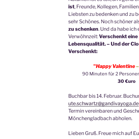
ist
, Freunde, Kollegen, Familie
Liebsten zu bedenken und zu be
sehr Schönes. Noch schöner als
zu schenken
. Und da habe ich
Verwöhnzeit:
Verschenkt eine
Lebensqualität. – Und der Clo
Verschenkt:
"
Happy Valentine
–
90 Minuten für 2 Persone
30 €uro
Buchbar bis 14. Februar. Buchu
ute.schwartz@gandivayoga.de
Termin vereinbaren und Gesch
Mönchengladbach abholen.
Lieben Gruß. Freue mich auf E