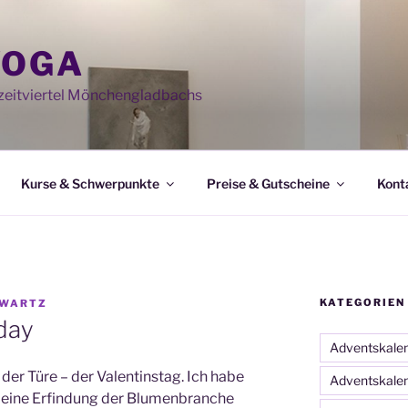
YOGA
eitviertel Mönchengladbachs
Kurse & Schwerpunkte
Preise & Gutscheine
Kont
KATEGORIEN
HWARTZ
day
Adventskale
 der Türe – der Valentinstag. Ich habe
Adventskale
r eine Erfindung der Blumenbranche