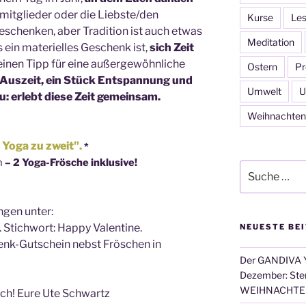
nmitglieder oder die Liebste/den
Kurse
Les
schenken, aber Tradition ist auch etwas
Meditation
 ein materielles Geschenk ist,
sich Zeit
 einen Tipp für eine außergewöhnliche
Ostern
Pr
 Auszeit, ein Stück Entspannung und
Umwelt
U
u: erlebt diese Zeit gemeinsam.
Weihnachten
 Yoga zu zweit".
*
n
– 2 Yoga-Frösche inklusive!
Suche
nach:
ngen unter:
. Stichwort: Happy Valentine.
NEUESTE BE
enk-Gutschein nebst Fröschen in
Der GANDIVA Y
Dezember: Ster
WEIHNACHTE
uch! Eure Ute Schwartz