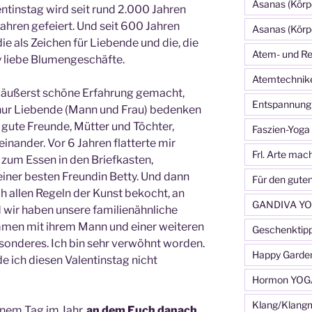
Asanas (Körp
entinstag wird seit rund 2.000 Jahren
Jahren gefeiert. Und seit 600 Jahren
Asanas (Körp
e als Zeichen für Liebende und die, die
Atem- und Re
y liebe Blumengeschäfte.
Atemtechnik
e äußerst schöne Erfahrung gemacht,
Entspannung
 nur Liebende (Mann und Frau) bedenken
gute Freunde, Mütter und Töchter,
Faszien-Yoga
inander. Vor 6 Jahren flatterte mir
Frl. Arte mac
zum Essen in den Briefkasten,
iner besten Freundin Betty. Und dann
Für den gute
ch allen Regeln der Kunst bekocht, an
GANDIVA YO
 wir haben unsere familienähnliche
mmen mit ihrem Mann und einer weiteren
Geschenktip
sonderes. Ich bin sehr verwöhnt worden.
Happy Garde
e ich diesen Valentinstag nicht
Hormon YOG
Klang/Klang
einem Tag im Jahr,
an dem Euch danach