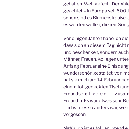
gehalten. Weit gefehlt. Der Val
geachtet – in Europa seit 600 
schon sind es Blumensträuße, di
es werden wollen, dienen. Sorr
Vor einigen Jahren habe ich di
dass sich an diesem Tag nicht
und beschenken, sondern auch 
Männer, Frauen, Kollegen untere
Anfang Februar eine Einladung 
wunderschön gestaltet, von me
hat sie mich am 14. Februar na
einem toll gedeckten Tisch und
Freundschaft gefeiert. – Zusa
Freundin. Es war etwas sehr Be
Und weil es so anders war, werd
vergessen.
Natürlich ist es toll, an irgend 