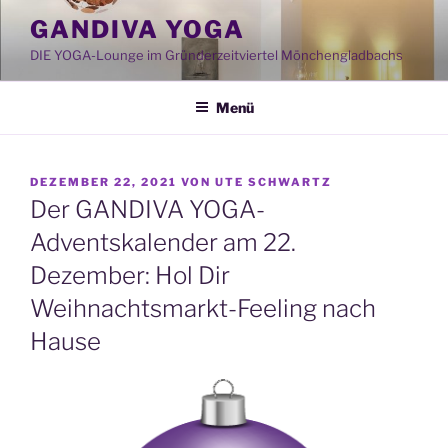
Zum
GANDIVA YOGA
Inhalt
DIE YOGA-Lounge im Gründerzeitviertel Mönchengladbachs
springen
Menü
VERÖFFENTLICHT
DEZEMBER 22, 2021
VON
UTE SCHWARTZ
AM
Der GANDIVA YOGA-
Adventskalender am 22.
Dezember: Hol Dir
Weihnachtsmarkt-Feeling nach
Hause