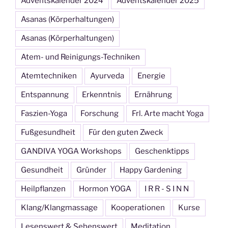
Adventskalender 2024
Adventskalender 2025
Asanas (Körperhaltungen)
Asanas (Körperhaltungen)
Atem- und Reinigungs-Techniken
Atemtechniken
Ayurveda
Energie
Entspannung
Erkenntnis
Ernährung
Faszien-Yoga
Forschung
Frl. Arte macht Yoga
Fußgesundheit
Für den guten Zweck
GANDIVA YOGA Workshops
Geschenktipps
Gesundheit
Gründer
Happy Gardening
Heilpflanzen
Hormon YOGA
I R R - S I N N
Klang/Klangmassage
Kooperationen
Kurse
Lesenswert & Sehenswert
Meditation