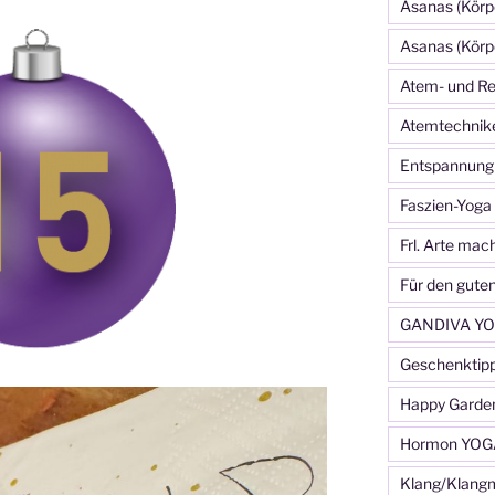
Asanas (Körp
Asanas (Körp
Atem- und Re
Atemtechnik
Entspannung
Faszien-Yoga
Frl. Arte mac
Für den gute
GANDIVA YO
Geschenktip
Happy Garde
Hormon YOG
Klang/Klang