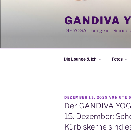
Zum
Inhalt
GANDIVA 
springen
DIE YOGA-Lounge im Gründerz
Die Lounge & Ich
Fotos
VERÖFFENTLICHT
DEZEMBER 15, 2025
VON
UTE 
AM
Der GANDIVA YOG
15. Dezember: Sch
Kürbiskerne sind e