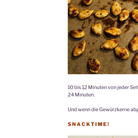
10 bis 12 Minuten von jeder Sei
24 Minuten.
Und wenn die Gewürzkerne abgek
S N A C K T I M E !