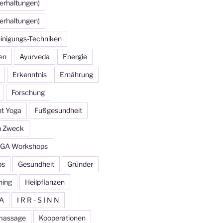
erhaltungen)
erhaltungen)
inigungs-Techniken
en
Ayurveda
Energie
Erkenntnis
Ernährung
Forschung
ht Yoga
Fußgesundheit
n Zweck
GA Workshops
ps
Gesundheit
Gründer
ning
Heilpflanzen
A
I R R - S I N N
massage
Kooperationen