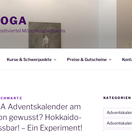
YOGA
eitviertel Mönchengladbachs
Kurse & Schwerpunkte
Preise & Gutscheine
Kont
KATEGORIEN
SCHWARTZ
A Adventskalender am
Adventskale
on gewusst? Hokkaido-
Adventskale
ssbar! – Ein Experiment!