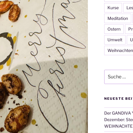
Kurse
Les
Meditation
Ostern
Pr
Umwelt
U
Weihnachten
Suche
nach:
NEUESTE BE
Der GANDIVA Y
Dezember: Ster
WEIHNACHTE