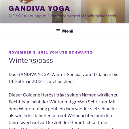
Zum
GANDIVA YOGA
Inhalt
DIE YOGA-Lounge im Gründerzeitviertel Mönchengladbachs
springen
Menü
VERÖFFENTLICHT
NOVEMBER 3, 2011
VON
UTE SCHWARTZ
AM
Winter(s)pass
Das GANDIVA YOGA-Winter-Special vom 10. Januar bis
14. Februar 2012 - Jetzt buchen!
Dieser Goldene Herbst trägt seinen Namen wirklich zu
Recht. Nun naht der Winter mit großen Schritten. Mit
dem Winteranfang geht es dann wieder viel schneller
als wir jedes Jahr denken auf Weihnachten und den
Jahreswechsel zu. Die Zeit der Gemütlichkeit, der