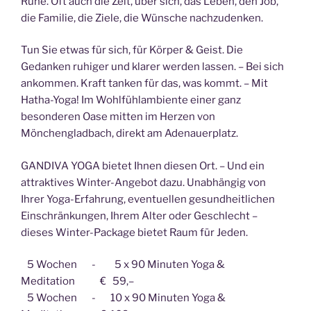
Ruhe. Oft auch die Zeit, über sich, das Leben, den Job,
die Familie, die Ziele, die Wünsche nachzudenken.
Tun Sie etwas für sich, für Körper & Geist. Die
Gedanken ruhiger und klarer werden lassen. – Bei sich
ankommen. Kraft tanken für das, was kommt. – Mit
Hatha-Yoga! Im Wohlfühlambiente einer ganz
besonderen Oase mitten im Herzen von
Mönchengladbach, direkt am Adenauerplatz.
GANDIVA YOGA bietet Ihnen diesen Ort. – Und ein
attraktives Winter-Angebot dazu. Unabhängig von
Ihrer Yoga-Erfahrung, eventuellen gesundheitlichen
Einschränkungen, Ihrem Alter oder Geschlecht –
dieses Winter-Package bietet Raum für Jeden.
5 Wochen - 5 x 90 Minuten Yoga &
Meditation € 59,–
5 Wochen - 10 x 90 Minuten Yoga &