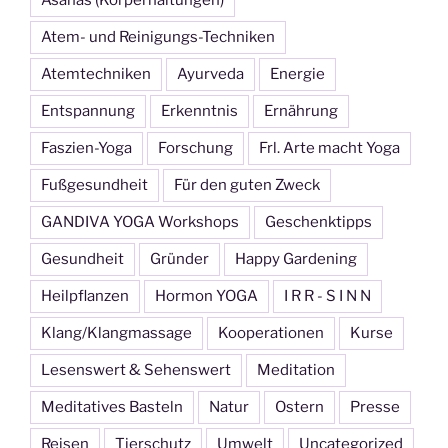
Asanas (Körperhaltungen)
Atem- und Reinigungs-Techniken
Atemtechniken
Ayurveda
Energie
Entspannung
Erkenntnis
Ernährung
Faszien-Yoga
Forschung
Frl. Arte macht Yoga
Fußgesundheit
Für den guten Zweck
GANDIVA YOGA Workshops
Geschenktipps
Gesundheit
Gründer
Happy Gardening
Heilpflanzen
Hormon YOGA
I R R - S I N N
Klang/Klangmassage
Kooperationen
Kurse
Lesenswert & Sehenswert
Meditation
Meditatives Basteln
Natur
Ostern
Presse
Reisen
Tierschutz
Umwelt
Uncategorized