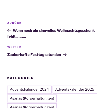
Beitragsnavigation
Vorheriger
ZURÜCK
Beitrag
Wenn noch ein sinnvolles Weihnachtsgeschenk
fehlt, ……..
Nächster
WEITER
Beitrag
Zauberhafte Festtagsstunden
KATEGORIEN
Adventskalender 2024
Adventskalender 2025
Asanas (Körperhaltungen)
Asanas (Körperhaltungen)