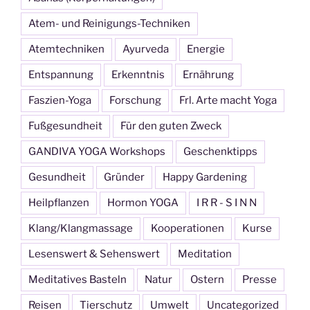
Atem- und Reinigungs-Techniken
Atemtechniken
Ayurveda
Energie
Entspannung
Erkenntnis
Ernährung
Faszien-Yoga
Forschung
Frl. Arte macht Yoga
Fußgesundheit
Für den guten Zweck
GANDIVA YOGA Workshops
Geschenktipps
Gesundheit
Gründer
Happy Gardening
Heilpflanzen
Hormon YOGA
I R R - S I N N
Klang/Klangmassage
Kooperationen
Kurse
Lesenswert & Sehenswert
Meditation
Meditatives Basteln
Natur
Ostern
Presse
Reisen
Tierschutz
Umwelt
Uncategorized