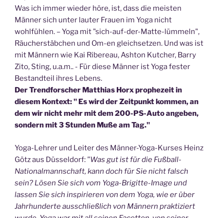
Was ich immer wieder höre, ist, dass die meisten
Männer sich unter lauter Frauen im Yoga nicht
wohlfühlen. – Yoga mit "sich-auf-der-Matte-lümmeln",
Räucherstäbchen und Om-en gleichsetzen. Und was ist
mit Männern wie Kai Ribereau, Ashton Kutcher, Barry
Zito, Sting, u.a.m.. - Für diese Männer ist Yoga fester
Bestandteil ihres Lebens.
Der Trendforscher Matthias Horx prophezeit in
diesem Kontext: " Es wird der Zeitpunkt kommen, an
dem wir nicht mehr mit dem 200-PS-Auto angeben,
sondern mit 3 Stunden Muße am Tag."
Yoga-Lehrer und Leiter des Männer-Yoga-Kurses Heinz
Götz aus Düsseldorf:
"Was gut ist für die Fußball-
Nationalmannschaft, kann doch für Sie nicht falsch
sein? Lösen Sie sich vom Yoga-Brigitte-Image und
lassen Sie sich inspirieren von dem Yoga, wie er über
Jahrhunderte ausschließlich von Männern praktiziert
wurde. Yoga war mit all seinen Facetten, von seiner