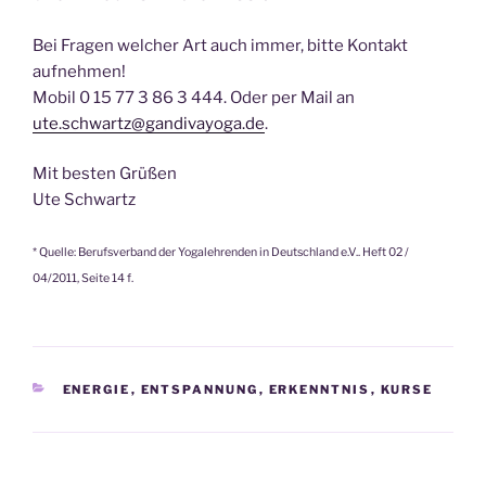
Bei Fragen welcher Art auch immer, bitte Kontakt
aufnehmen!
Mobil 0 15 77 3 86 3 444. Oder per Mail an
ute.schwartz@gandivayoga.de
.
Mit besten Grüßen
Ute Schwartz
* Quelle: Berufsverband der Yogalehrenden in Deutschland e.V.. Heft 02 /
04/2011, Seite 14 f.
KATEGORIEN
ENERGIE
,
ENTSPANNUNG
,
ERKENNTNIS
,
KURSE