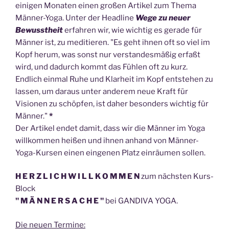
einigen Monaten einen großen Artikel zum Thema
Männer-Yoga. Unter der Headline
Wege zu neuer
Bewusstheit
erfahren wir, wie wichtig es gerade für
Männer ist, zu meditieren. "Es geht ihnen oft so viel im
Kopf herum, was sonst nur verstandesmäßig erfaßt
wird, und dadurch kommt das Fühlen oft zu kurz.
Endlich einmal Ruhe und Klarheit im Kopf entstehen zu
lassen, um daraus unter anderem neue Kraft für
Visionen zu schöpfen, ist daher besonders wichtig für
Männer."
*
Der Artikel endet damit, dass wir die Männer im Yoga
willkommen heißen und ihnen anhand von Männer-
Yoga-Kursen einen eingenen Platz einräumen sollen.
H E R Z L I C H W I L L K O M M E N
zum nächsten Kurs-
Block
" M Ä N N E R S A C H E "
bei GANDIVA YOGA.
Die neuen Termine: