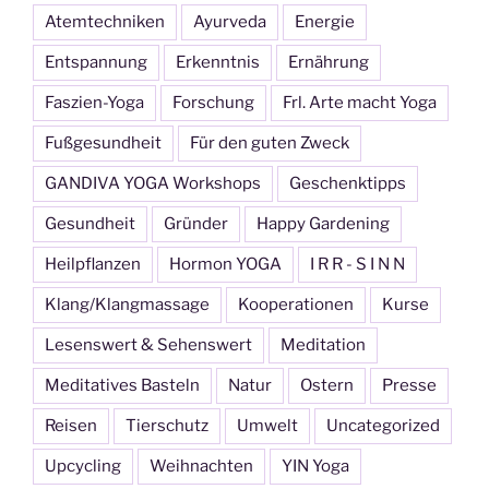
Atemtechniken
Ayurveda
Energie
Entspannung
Erkenntnis
Ernährung
Faszien-Yoga
Forschung
Frl. Arte macht Yoga
Fußgesundheit
Für den guten Zweck
GANDIVA YOGA Workshops
Geschenktipps
Gesundheit
Gründer
Happy Gardening
Heilpflanzen
Hormon YOGA
I R R - S I N N
Klang/Klangmassage
Kooperationen
Kurse
Lesenswert & Sehenswert
Meditation
Meditatives Basteln
Natur
Ostern
Presse
Reisen
Tierschutz
Umwelt
Uncategorized
Upcycling
Weihnachten
YIN Yoga