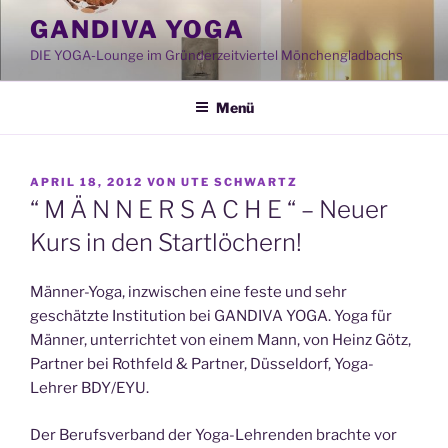
Zum
GANDIVA YOGA
Inhalt
DIE YOGA-Lounge im Gründerzeitviertel Mönchengladbachs
springen
Menü
VERÖFFENTLICHT
APRIL 18, 2012
VON
UTE SCHWARTZ
AM
“ M Ä N N E R S A C H E “ – Neuer
Kurs in den Startlöchern!
Männer-Yoga, inzwischen eine feste und sehr
geschätzte Institution bei GANDIVA YOGA. Yoga für
Männer, unterrichtet von einem Mann, von Heinz Götz,
Partner bei Rothfeld & Partner, Düsseldorf, Yoga-
Lehrer BDY/EYU.
Der Berufsverband der Yoga-Lehrenden brachte vor