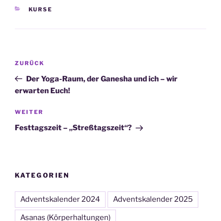
KATEGORIEN
KURSE
Beitragsnavigation
Vorheriger
ZURÜCK
Beitrag
Der Yoga-Raum, der Ganesha und ich – wir
erwarten Euch!
Nächster
WEITER
Beitrag
Festtagszeit – „Streßtagszeit“?
KATEGORIEN
Adventskalender 2024
Adventskalender 2025
Asanas (Körperhaltungen)