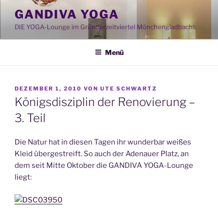
Zum
GANDIVA YOGA
Inhalt
DIE YOGA-Lounge im Gründerzeitviertel Mönchengladbachs
springen
Menü
VERÖFFENTLICHT
DEZEMBER 1, 2010
VON
UTE SCHWARTZ
AM
Königsdisziplin der Renovierung –
3. Teil
Die Natur hat in diesen Tagen ihr wunderbar weißes
Kleid übergestreift. So auch der Adenauer Platz, an
dem seit Mitte Oktober die GANDIVA YOGA-Lounge
liegt: