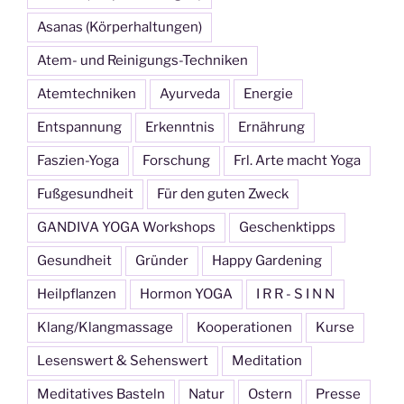
Asanas (Körperhaltungen)
Atem- und Reinigungs-Techniken
Atemtechniken
Ayurveda
Energie
Entspannung
Erkenntnis
Ernährung
Faszien-Yoga
Forschung
Frl. Arte macht Yoga
Fußgesundheit
Für den guten Zweck
GANDIVA YOGA Workshops
Geschenktipps
Gesundheit
Gründer
Happy Gardening
Heilpflanzen
Hormon YOGA
I R R - S I N N
Klang/Klangmassage
Kooperationen
Kurse
Lesenswert & Sehenswert
Meditation
Meditatives Basteln
Natur
Ostern
Presse