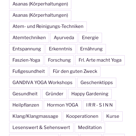
Asanas (Körperhaltungen)
Asanas (Körperhaltungen)
Atem- und Reinigungs-Techniken
Atemtechniken
Ayurveda
Energie
Entspannung
Erkenntnis
Ernährung
Faszien-Yoga
Forschung
Frl. Arte macht Yoga
Fußgesundheit
Für den guten Zweck
GANDIVA YOGA Workshops
Geschenktipps
Gesundheit
Gründer
Happy Gardening
Heilpflanzen
Hormon YOGA
I R R - S I N N
Klang/Klangmassage
Kooperationen
Kurse
Lesenswert & Sehenswert
Meditation