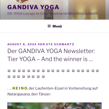
Zum
GANDIVA YOGA
Inhalt
DIE YOGA-Lounge im Gründerzeitviertel Mönchengladbachs
springen
Menü
VERÖFFENTLICHT
AUGUST 8, 2024
VON
UTE SCHWARTZ
AM
Der GANDIVA YOGA Newsletter:
Tier YOGA – And the winner is …
🥁 🥁 🥁 🥁 🥁 🥁 🥁 🥁 🥁 🥁 🥁 🥁 🥁 🥁 🥁 🥁 🥁 🥁 🥁
🥁 🥁 🥁 🥁 🥁 🥁 🥁 🥁
. . .
H E I N O
, der Laufenten-Erpel in Vorbereitung auf
Natarajasana
, den Tänzer: