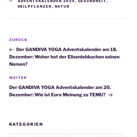
KATEGORIEN
ADVENTSKALENDER 2024
,
GESUNDHEIT
,
HEILPFLANZEN
,
NATUR
Beitragsnavigation
Vorheriger
ZURÜCK
Beitrag
Der GANDIVA YOGA Adventskalender am 18.
Dezember: Woher hat der Elisenlebkuchen seinen
Namen?
Nächster
WEITER
Beitrag
Der GANDIVA YOGA Adventskalender am 20.
Dezember: Wie ist Eure Meinung zu TEMU?
KATEGORIEN