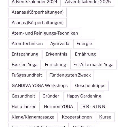
Adventskalender 2024
Adventskalender 2025
Asanas (Körperhaltungen)
Asanas (Körperhaltungen)
Atem- und Reinigungs-Techniken
Atemtechniken
Ayurveda
Energie
Entspannung
Erkenntnis
Ernährung
Faszien-Yoga
Forschung
Frl. Arte macht Yoga
Fußgesundheit
Für den guten Zweck
GANDIVA YOGA Workshops
Geschenktipps
Gesundheit
Gründer
Happy Gardening
Heilpflanzen
Hormon YOGA
I R R - S I N N
Klang/Klangmassage
Kooperationen
Kurse