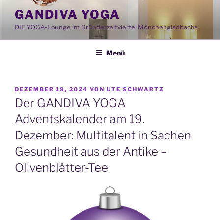
Zum
GANDIVA YOGA
Inhalt
DIE YOGA-Lounge im Gründerzeitviertel Mönchengladbachs
springen
Menü
VERÖFFENTLICHT
DEZEMBER 19, 2024
VON
UTE SCHWARTZ
AM
Der GANDIVA YOGA
Adventskalender am 19.
Dezember: Multitalent in Sachen
Gesundheit aus der Antike –
Olivenblätter-Tee