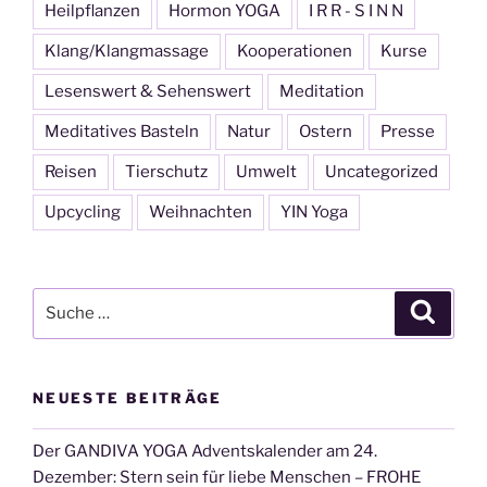
Heilpflanzen
Hormon YOGA
I R R - S I N N
Klang/Klangmassage
Kooperationen
Kurse
Lesenswert & Sehenswert
Meditation
Meditatives Basteln
Natur
Ostern
Presse
Reisen
Tierschutz
Umwelt
Uncategorized
Upcycling
Weihnachten
YIN Yoga
Suche
Suche
nach:
NEUESTE BEITRÄGE
Der GANDIVA YOGA Adventskalender am 24.
Dezember: Stern sein für liebe Menschen – FROHE