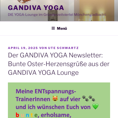
Zum
GANDIVA YOGA
Inhalt
DIE YOGA-Lounge im Gründerzeitviertel Mönchengladbachs
springen
Menü
VERÖFFENTLICHT
APRIL 19, 2025
VON
UTE SCHWARTZ
AM
Der GANDIVA YOGA Newsletter:
Bunte Oster-Herzensgrüße aus der
GANDIVA YOGA Lounge