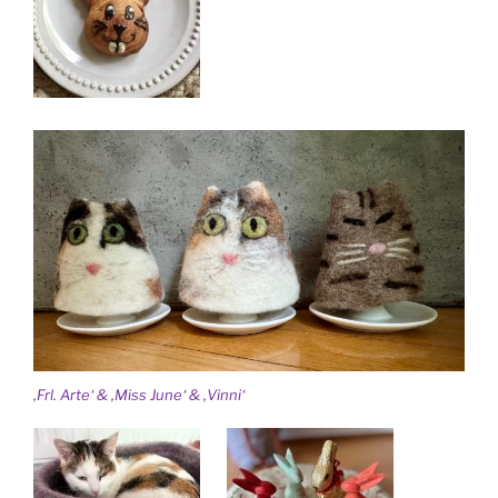
‚Frl. Arte‘ & ‚Miss June‘ & ‚Vinni‘