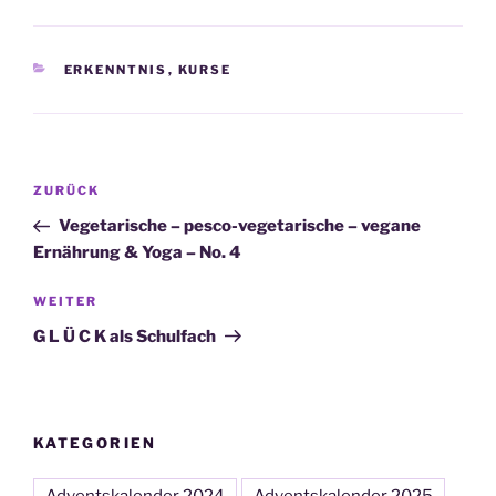
KATEGORIEN
ERKENNTNIS
,
KURSE
Beitragsnavigation
Vorheriger
ZURÜCK
Beitrag
Vegetarische – pesco-vegetarische – vegane
Ernährung & Yoga – No. 4
Nächster
WEITER
Beitrag
G L Ü C K als Schulfach
KATEGORIEN