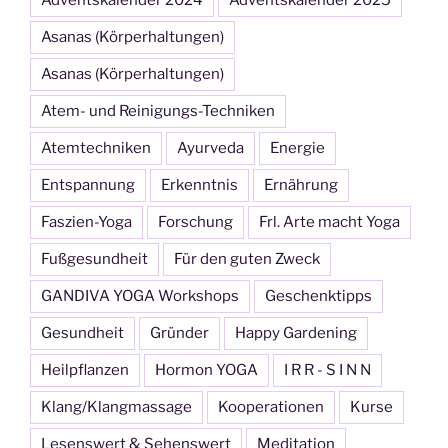
Adventskalender 2024
Adventskalender 2025
Asanas (Körperhaltungen)
Asanas (Körperhaltungen)
Atem- und Reinigungs-Techniken
Atemtechniken
Ayurveda
Energie
Entspannung
Erkenntnis
Ernährung
Faszien-Yoga
Forschung
Frl. Arte macht Yoga
Fußgesundheit
Für den guten Zweck
GANDIVA YOGA Workshops
Geschenktipps
Gesundheit
Gründer
Happy Gardening
Heilpflanzen
Hormon YOGA
I R R - S I N N
Klang/Klangmassage
Kooperationen
Kurse
Lesenswert & Sehenswert
Meditation