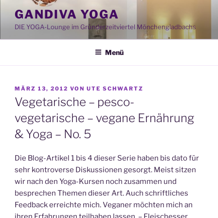
Zum
GANDIVA YOGA
Inhalt
DIE YOGA-Lounge im Gründerzeitviertel Mönchengladbachs
springen
Menü
VERÖFFENTLICHT
MÄRZ 13, 2012
VON
UTE SCHWARTZ
AM
Vegetarische – pesco-
vegetarische – vegane Ernährung
& Yoga – No. 5
Die Blog-Artikel 1 bis 4 dieser Serie haben bis dato für
sehr kontroverse Diskussionen gesorgt. Meist sitzen
wir nach den Yoga-Kursen noch zusammen und
besprechen Themen dieser Art. Auch schriftliches
Feedback erreichte mich. Veganer möchten mich an
ihren Erfahrungen teilhaben lassen. – Fleischesser