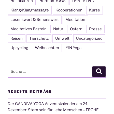
Heilpflanzen
Hormon YOGA
I R R - S I N N
Klang/Klangmassage
Kooperationen
Kurse
Lesenswert & Sehenswert
Meditation
Meditatives Basteln
Natur
Ostern
Presse
Reisen
Tierschutz
Umwelt
Uncategorized
Upcycling
Weihnachten
YIN Yoga
Suche
Suche
nach:
NEUESTE BEITRÄGE
Der GANDIVA YOGA Adventskalender am 24.
Dezember: Stern sein für liebe Menschen – FROHE