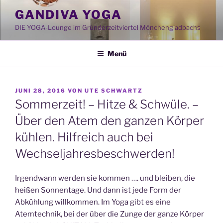
Zum
GANDIVA YOGA
Inhalt
DIE YOGA-Lounge im Gründerzeitviertel Mönchengladbachs
springen
Menü
VERÖFFENTLICHT
JUNI 28, 2016
VON
UTE SCHWARTZ
AM
Sommerzeit! – Hitze & Schwüle. –
Über den Atem den ganzen Körper
kühlen. Hilfreich auch bei
Wechseljahresbeschwerden!
Irgendwann werden sie kommen …. und bleiben, die
heißen Sonnentage. Und dann ist jede Form der
Abkühlung willkommen. Im Yoga gibt es eine
Atemtechnik, bei der über die Zunge der ganze Körper