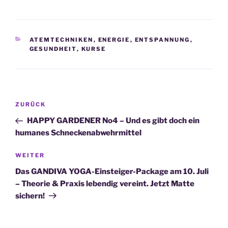
KATEGORIEN
ATEMTECHNIKEN
,
ENERGIE
,
ENTSPANNUNG
,
GESUNDHEIT
,
KURSE
Beitragsnavigation
Vorheriger
ZURÜCK
Beitrag
HAPPY GARDENER No4 – Und es gibt doch ein
humanes Schneckenabwehrmittel
Nächster
WEITER
Beitrag
Das GANDIVA YOGA-Einsteiger-Package am 10. Juli
– Theorie & Praxis lebendig vereint. Jetzt Matte
sichern!