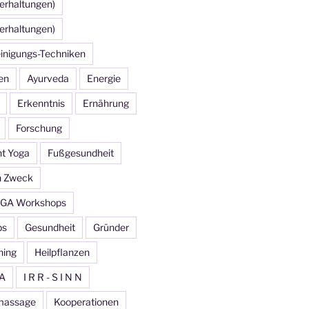
erhaltungen)
erhaltungen)
inigungs-Techniken
en
Ayurveda
Energie
Erkenntnis
Ernährung
Forschung
ht Yoga
Fußgesundheit
n Zweck
GA Workshops
ps
Gesundheit
Gründer
ning
Heilpflanzen
A
I R R - S I N N
massage
Kooperationen