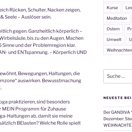
Kurse
Les
ich Rücken, Schulter, Nacken zeigen,
 & Seele – Auslöser sein.
Meditation
Ostern
Pr
tlich gegen. Ganzheitlich körperlich –
 Wirbelsäule, bis zu den Augen. Machen
Umwelt
U
 Sinne und der Problemregion klar.
Weihnachten
 AN- und ENTspannung. – Körperlich UND
Suche
gewöhnt, Bewegungen, Haltungen, die
nach:
blemzone“ auswirken. Bewusstmachung
.
NEUESTE BE
oga praktizieren, sind besonders
mir MEIN Programm für Zuhause
Der GANDIVA Y
a-Haltungen ab, damit sie meine
Dezember: Ster
sätzlich BElasten? Welche Rolle spielt
WEIHNACHTE