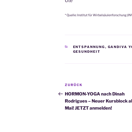
Ute
* Quelle: Institut für Wirbelsäulenforschung (I
KATEGORIEN
ENTSPANNUNG
,
GANDIVA 
GESUNDHEIT
Beitragsnavigation
Vorheriger
ZURÜCK
Beitrag
HORMON-YOGA nach Dinah
Rodrigues – Neuer Kursblock a
Mai! JETZT anmelden!