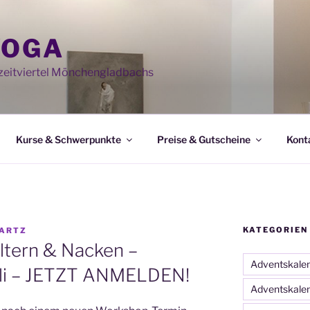
YOGA
eitviertel Mönchengladbachs
Kurse & Schwerpunkte
Preise & Gutscheine
Kont
KATEGORIEN
ARTZ
tern & Nacken –
Adventskale
uli – JETZT ANMELDEN!
Adventskale