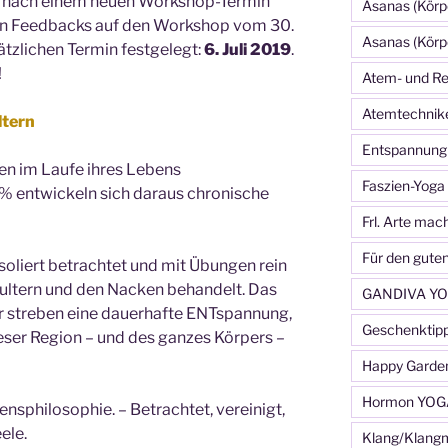
e nach einem neuen Workshop-Termin
Asanas (Körp
ven Feedbacks auf den Workshop vom 30.
Asanas (Körp
ätzlichen Termin festgelegt:
6. Juli 2019
.
!
Atem- und Re
Atemtechnik
tern
Entspannung
en im Laufe ihres Lebens
Faszien-Yoga
% entwickeln sich daraus chronische
Frl. Arte mac
Für den gute
soliert betrachtet und mit Übungen rein
hultern und den Nacken behandelt. Das
GANDIVA YO
er streben eine dauerhafte ENTspannung,
Geschenktip
eser Region – und des ganzes Körpers –
Happy Garde
Hormon YOG
ensphilosophie. – Betrachtet, vereinigt,
ele.
Klang/Klang