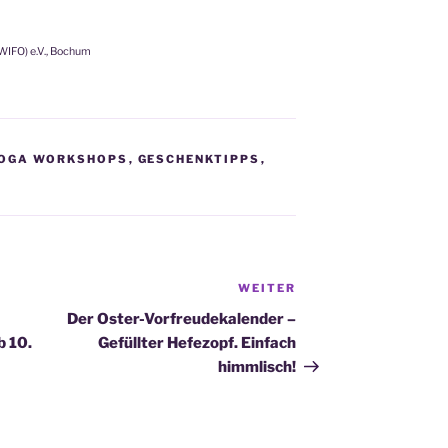
NWIFO) e.V., Bochum
YOGA WORKSHOPS
,
GESCHENKTIPPS
,
WEITER
Nächster
Beitrag
Der Oster-Vorfreudekalender –
b 10.
Gefüllter Hefezopf. Einfach
himmlisch!