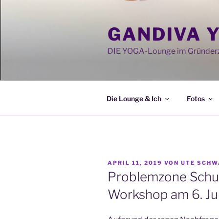
Zum
Inhalt
GANDIVA 
springen
DIE YOGA-Lounge im Gründerz
Die Lounge & Ich
Fotos
VERÖFFENTLICHT
APRIL 11, 2019
VON
UTE SCHW
AM
Problemzone Schul
Workshop am 6. J