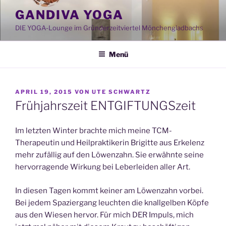
Zum
GANDIVA YOGA
Inhalt
DIE YOGA-Lounge im Gründerzeitviertel Mönchengladbachs
springen
Menü
VERÖFFENTLICHT
APRIL 19, 2015
VON
UTE SCHWARTZ
AM
Frühjahrszeit ENTGIFTUNGSzeit
Im letzten Winter brachte mich meine TCM-
Therapeutin und Heilpraktikerin Brigitte aus Erkelenz
mehr zufällig auf den Löwenzahn. Sie erwähnte seine
hervorragende Wirkung bei Leberleiden aller Art.
In diesen Tagen kommt keiner am Löwenzahn vorbei.
Bei jedem Spaziergang leuchten die knallgelben Köpfe
aus den Wiesen hervor. Für mich DER Impuls, mich