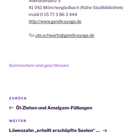
Adenauerplatz 5
41 061 Mönchengladbach (Nähe Stadtbibliothek)
mobil 0 15 77 3 86 3 444
http://www.gandivayoga.de
To:
ute.schwartz@gandivayoga.de
Kommentare sind geschlossen.
Beitragsnavigation
Vorheriger
ZURÜCK
Beitrag
Öl-Ziehen und Amalgam-Füllungen
Nächster
WEITER
Beitrag
Löwenzahn „erhellt erschöpfte Seelen“ …