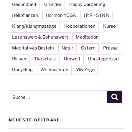
Gesundheit
Gründer
Happy Gardening
Heilpflanzen
Hormon YOGA
I R R - S I N N
Klang/Klangmassage
Kooperationen
Kurse
Lesenswert & Sehenswert
Meditation
Meditatives Basteln
Natur
Ostern
Presse
Reisen
Tierschutz
Umwelt
Uncategorized
Upcycling
Weihnachten
YIN Yoga
Suche
Suche
nach:
NEUESTE BEITRÄGE