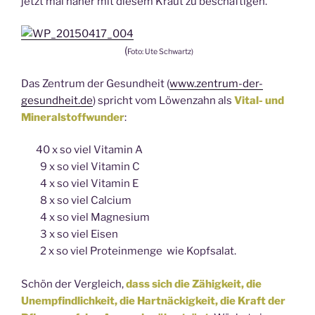
jetzt mal näher mit diesem Kraut zu beschäftigen.
(
Foto: Ute Schwartz)
Das Zentrum der Gesundheit (
www.zentrum-der-
gesundheit.de
) spricht vom Löwenzahn als
Vital- und
Mineralstoffwunder
:
40 x so viel Vitamin A
9 x so viel Vitamin C
4 x so viel Vitamin E
8 x so viel Calcium
4 x so viel Magnesium
3 x so viel Eisen
2 x so viel Proteinmenge wie Kopfsalat.
Schön der Vergleich,
dass sich die Zähigkeit, die
Unempfindlichkeit, die Hartnäckigkeit, die Kraft der