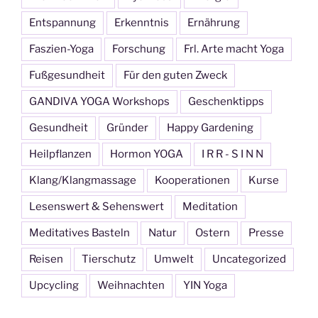
Entspannung
Erkenntnis
Ernährung
Faszien-Yoga
Forschung
Frl. Arte macht Yoga
Fußgesundheit
Für den guten Zweck
GANDIVA YOGA Workshops
Geschenktipps
Gesundheit
Gründer
Happy Gardening
Heilpflanzen
Hormon YOGA
I R R - S I N N
Klang/Klangmassage
Kooperationen
Kurse
Lesenswert & Sehenswert
Meditation
Meditatives Basteln
Natur
Ostern
Presse
Reisen
Tierschutz
Umwelt
Uncategorized
Upcycling
Weihnachten
YIN Yoga