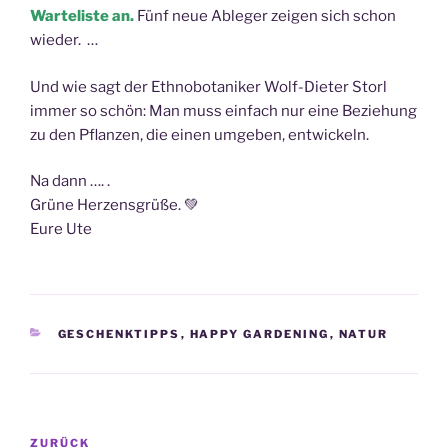
Warteliste an.
Fünf neue Ableger zeigen sich schon
wieder. …
Und wie sagt der Ethnobotaniker Wolf-Dieter Storl
immer so schön: Man muss einfach nur eine Beziehung
zu den Pflanzen, die einen umgeben, entwickeln.
Na dann …. .
Grüne Herzensgrüße. 💚
Eure Ute
KATEGORIEN
GESCHENKTIPPS
,
HAPPY GARDENING
,
NATUR
Beitragsnavigation
Vorheriger
ZURÜCK