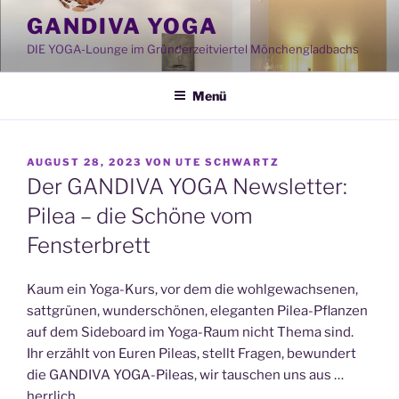
Zum
GANDIVA YOGA
Inhalt
DIE YOGA-Lounge im Gründerzeitviertel Mönchengladbachs
springen
Menü
VERÖFFENTLICHT
AUGUST 28, 2023
VON
UTE SCHWARTZ
AM
Der GANDIVA YOGA Newsletter:
Pilea – die Schöne vom
Fensterbrett
Kaum ein Yoga-Kurs, vor dem die wohlgewachsenen,
sattgrünen, wunderschönen, eleganten Pilea-Pflanzen
auf dem Sideboard im Yoga-Raum nicht Thema sind.
Ihr erzählt von Euren Pileas, stellt Fragen, bewundert
die GANDIVA YOGA-Pileas, wir tauschen uns aus …
herrlich.