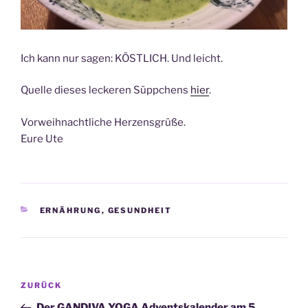
Ich kann nur sagen: KÖSTLICH. Und leicht.
Quelle dieses leckeren Süppchens
hier
.
Vorweihnachtliche Herzensgrüße.
Eure Ute
KATEGORIEN
ERNÄHRUNG
,
GESUNDHEIT
Beitragsnavigation
Vorheriger
ZURÜCK
Beitrag
Der GANDIVA YOGA Adventskalender am 5.