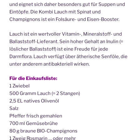
und eignet sich daher besonders gut für Suppen und
Eintöpfe. Die Kombi Lauch mit Spinat und
Champignons ist ein Folsäure- und Eisen-Booster.
Lauch ist ein wertvoller Vitamin-, Mineralstoff- und
Ballaststoff-Lieferant. Sein hoher Gehalt an Inulin (=
löslicher Ballaststoff) ist eine Freude für jede
Darmflora. Lauch verfügt über ätherische Senföle, die
unter anderem antibakteriell wirken.
Für die Einkaufsliste:
1
Zwiebel
500
Gramm
Lauch (= 2 Stangen)
2,5
EL
natives Olivenöl
Salz
Pfeffer frisch gemahlen
700
ml
Gemüsebrühe
80
g
braune BIO-Champignons
1
Zweig
Rosmarin
… oder mehr