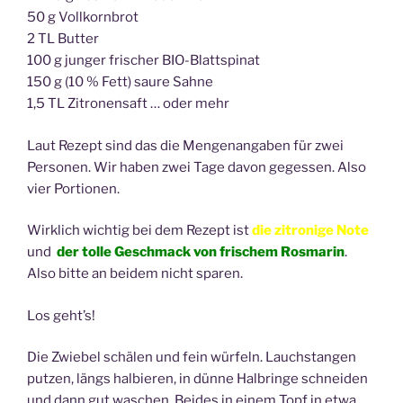
50
g
Vollkornbrot
2
TL
Butter
100
g
junger frischer BIO-Blattspinat
150
g
(10 % Fett) saure Sahne
1,5
TL
Zitronensaft … oder mehr
Laut Rezept sind das die Mengenangaben für zwei
Personen. Wir haben zwei Tage davon gegessen. Also
vier Portionen.
Wirklich wichtig bei dem Rezept ist
die zitronige Note
und
der tolle Geschmack von frischem Rosmarin
.
Also bitte an beidem nicht sparen.
Los geht’s!
Die Zwiebel schälen und fein würfeln. Lauchstangen
putzen, längs halbieren, in dünne Halbringe schneiden
und dann gut waschen. Beides in einem Topf in etwa