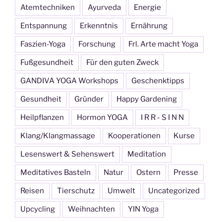
Atemtechniken
Ayurveda
Energie
Entspannung
Erkenntnis
Ernährung
Faszien-Yoga
Forschung
Frl. Arte macht Yoga
Fußgesundheit
Für den guten Zweck
GANDIVA YOGA Workshops
Geschenktipps
Gesundheit
Gründer
Happy Gardening
Heilpflanzen
Hormon YOGA
I R R - S I N N
Klang/Klangmassage
Kooperationen
Kurse
Lesenswert & Sehenswert
Meditation
Meditatives Basteln
Natur
Ostern
Presse
Reisen
Tierschutz
Umwelt
Uncategorized
Upcycling
Weihnachten
YIN Yoga