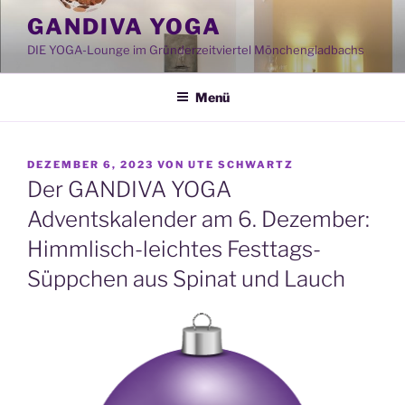
Zum
GANDIVA YOGA
Inhalt
DIE YOGA-Lounge im Gründerzeitviertel Mönchengladbachs
springen
Menü
VERÖFFENTLICHT
DEZEMBER 6, 2023
VON
UTE SCHWARTZ
AM
Der GANDIVA YOGA
Adventskalender am 6. Dezember:
Himmlisch-leichtes Festtags-
Süppchen aus Spinat und Lauch