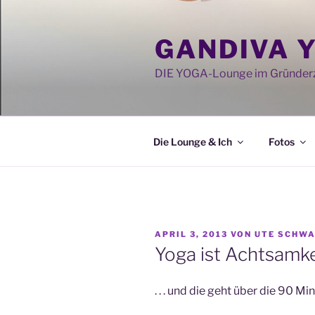
Zum
Inhalt
GANDIVA 
springen
DIE YOGA-Lounge im Gründerz
Die Lounge & Ich
Fotos
VERÖFFENTLICHT
APRIL 3, 2013
VON
UTE SCHW
AM
Yoga ist Achtsamkei
. . . und die geht über die 90 M