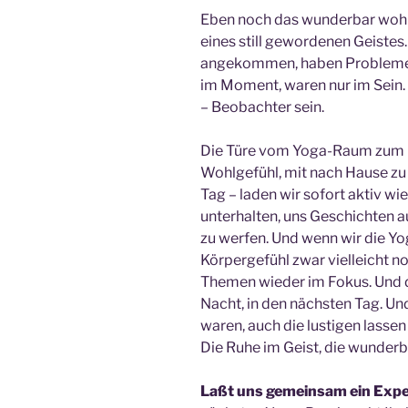
Eben noch das wunderbar wohl
eines still gewordenen Geiste
angekommen, haben Probleme 
im Moment, waren nur im Sein.
– Beobachter sein.
Die Türe vom Yoga-Raum zum Flu
Wohlgefühl, mit nach Hause zu 
Tag – laden wir sofort aktiv w
unterhalten, uns Geschichten a
zu werfen. Und wenn wir die Yo
Körpergefühl zwar vielleicht n
Themen wieder im Fokus. Und d
Nacht, in den nächsten Tag. U
waren, auch die lustigen lasse
Die Ruhe im Geist, die wunderba
Laßt uns gemeinsam ein Exp