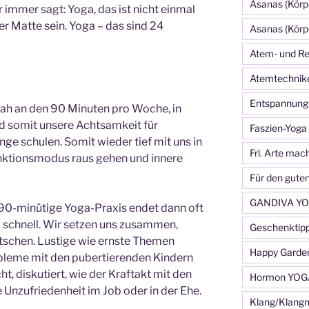
Asanas (Körp
 immer sagt: Yoga, das ist nicht einmal
r Matte sein. Yoga – das sind 24
Asanas (Körp
Atem- und Re
Atemtechnik
Entspannung
 nah an den 90 Minuten pro Woche, in
nd somit unsere Achtsamkeit für
Faszien-Yoga
ge schulen. Somit wieder tief mit uns in
Frl. Arte mac
ktionsmodus raus gehen und innere
Für den gute
GANDIVA YO
 90-minütige Yoga-Praxis endet dann oft
 schnell. Wir setzen uns zusammen,
Geschenktip
atschen. Lustige wie ernste Themen
Happy Garde
leme mit den pubertierenden Kindern
, diskutiert, wie der Kraftakt mit den
Hormon YOG
Unzufriedenheit im Job oder in der Ehe.
Klang/Klang