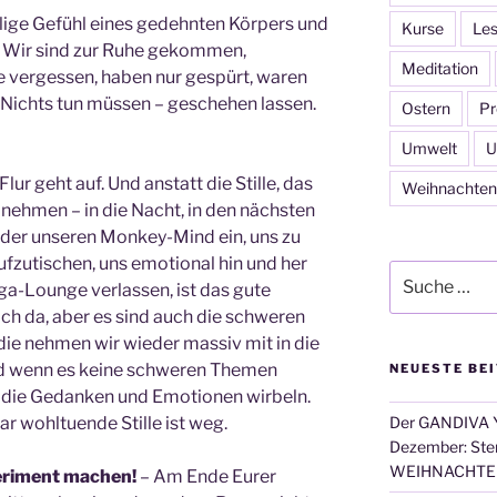
ige Gefühl eines gedehnten Körpers und
Kurse
Les
s. Wir sind zur Ruhe gekommen,
Meditation
vergessen, haben nur gespürt, waren
 Nichts tun müssen – geschehen lassen.
Ostern
Pr
Umwelt
U
r geht auf. Und anstatt die Stille, das
Weihnachten
nehmen – in die Nacht, in den nächsten
ieder unseren Monkey-Mind ein, uns zu
ufzutischen, uns emotional hin und her
Suche
ga-Lounge verlassen, ist das gute
nach:
och da, aber es sind auch die schweren
ie nehmen wir wieder massiv mit in die
nd wenn es keine schweren Themen
NEUESTE BE
n die Gedanken und Emotionen wirbeln.
r wohltuende Stille ist weg.
Der GANDIVA Y
Dezember: Ster
WEIHNACHTE
eriment machen!
– Am Ende Eurer