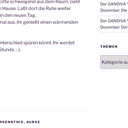
 bitte schweigend aus dem Raum, zieht
Der GANDIVA Y
 Hause. Laßt dort die Ruhe weiter
Dezember: Die
 in den neuen Tag.
Der GANDIVA Y
r mal aus. Ihr genießt einen wärmenden
Dezember: Der 
Unterschied spüren könnt. Ihr werdet
THEMEN
tunde. ;-).
Themen
RKENNTNIS
,
KURSE