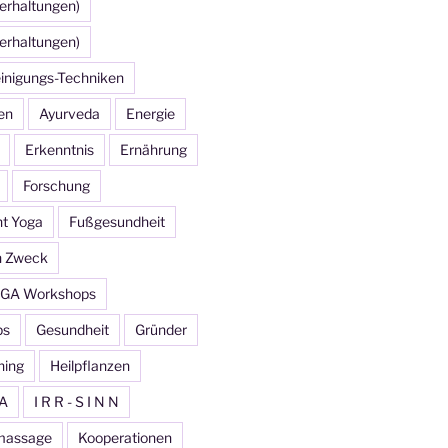
erhaltungen)
erhaltungen)
inigungs-Techniken
en
Ayurveda
Energie
Erkenntnis
Ernährung
Forschung
ht Yoga
Fußgesundheit
n Zweck
GA Workshops
ps
Gesundheit
Gründer
ning
Heilpflanzen
A
I R R - S I N N
massage
Kooperationen