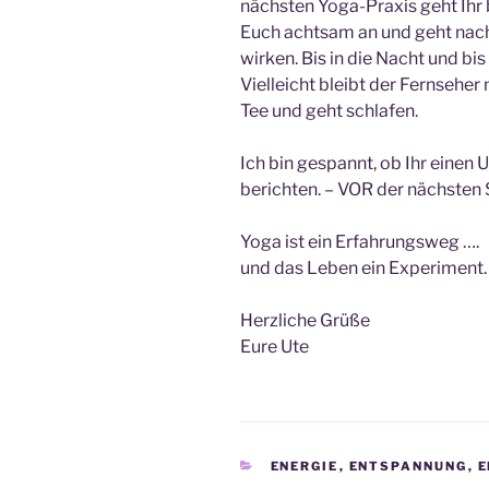
nächsten Yoga-Praxis geht Ihr
Euch achtsam an und geht nach
wirken. Bis in die Nacht und bis
Vielleicht bleibt der Fernsehe
Tee und geht schlafen.
Ich bin gespannt, ob Ihr einen 
berichten. – VOR der nächsten S
Yoga ist ein Erfahrungsweg ….
und das Leben ein Experiment.
Herzliche Grüße
Eure Ute
KATEGORIEN
ENERGIE
,
ENTSPANNUNG
,
E