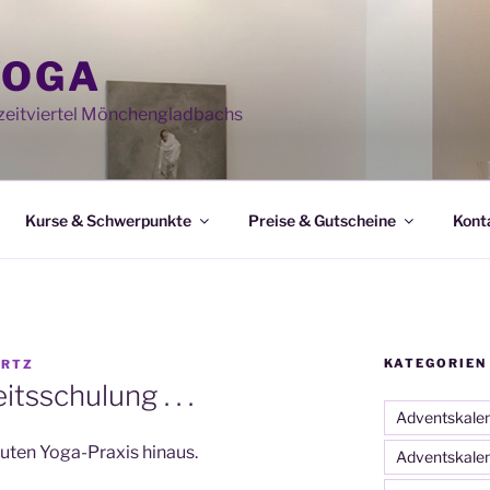
YOGA
eitviertel Mönchengladbachs
Kurse & Schwerpunkte
Preise & Gutscheine
Kont
KATEGORIEN
ARTZ
tsschulung . . .
Adventskale
inuten Yoga-Praxis hinaus.
Adventskale