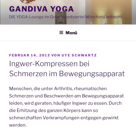
Zum
GANDIVA YOGA
Inhalt
DIE YOGA-Lounge im Gründerzeitviertel Mönchengladbachs
springen
Menü
VERÖFFENTLICHT
FEBRUAR 14, 2013
VON
UTE SCHWARTZ
AM
Ingwer-Kompressen bei
Schmerzen im Bewegungsapparat
Menschen, die unter Arthritis, rheumatischen
Schmerzen und Beschwerden am Bewegungsapparat
leiden, wird geraten, häufiger Ingwer zu essen. Durch
die Erhitzung des ganzen Körpers kann so
schmerzhaften Verkrampfungen entgegen gewirkt
werden.