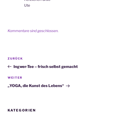
Ute
Kommentare sind geschlossen.
Beitragsnavigation
Vorheriger
ZURÜCK
Beitrag
Ingwer-Tee – frisch selbst gemacht
Nächster
WEITER
Beitrag
„YOGA, die Kunst des Lebens“
KATEGORIEN