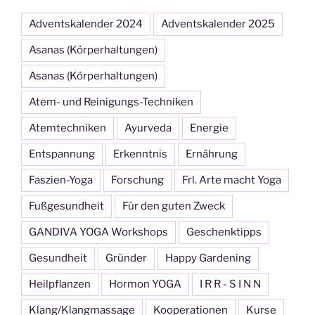
Adventskalender 2024
Adventskalender 2025
Asanas (Körperhaltungen)
Asanas (Körperhaltungen)
Atem- und Reinigungs-Techniken
Atemtechniken
Ayurveda
Energie
Entspannung
Erkenntnis
Ernährung
Faszien-Yoga
Forschung
Frl. Arte macht Yoga
Fußgesundheit
Für den guten Zweck
GANDIVA YOGA Workshops
Geschenktipps
Gesundheit
Gründer
Happy Gardening
Heilpflanzen
Hormon YOGA
I R R - S I N N
Klang/Klangmassage
Kooperationen
Kurse