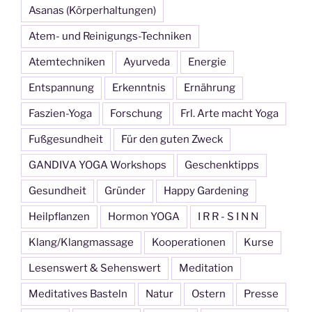
Asanas (Körperhaltungen)
Atem- und Reinigungs-Techniken
Atemtechniken
Ayurveda
Energie
Entspannung
Erkenntnis
Ernährung
Faszien-Yoga
Forschung
Frl. Arte macht Yoga
Fußgesundheit
Für den guten Zweck
GANDIVA YOGA Workshops
Geschenktipps
Gesundheit
Gründer
Happy Gardening
Heilpflanzen
Hormon YOGA
I R R - S I N N
Klang/Klangmassage
Kooperationen
Kurse
Lesenswert & Sehenswert
Meditation
Meditatives Basteln
Natur
Ostern
Presse