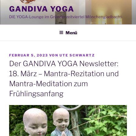
Zum
GANDIVA YOGA
Inhalt
DIE YOGA-Lounge im Gründerzeitviertel Mönchengladbachs
springen
Menü
VERÖFFENTLICHT
FEBRUAR 5, 2023
VON
UTE SCHWARTZ
AM
Der GANDIVA YOGA Newsletter:
18. März – Mantra-Rezitation und
Mantra-Meditation zum
Frühlingsanfang