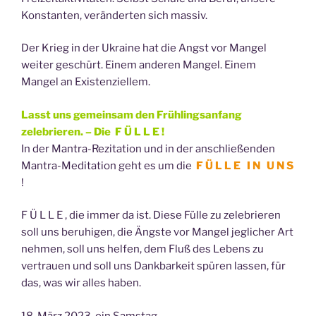
Konstanten, veränderten sich massiv.
Der Krieg in der Ukraine hat die Angst vor Mangel
weiter geschürt. Einem anderen Mangel. Einem
Mangel an Existenziellem.
Lasst uns gemeinsam den Frühlingsanfang
zelebrieren. – Die F Ü L L E !
In der Mantra-Rezitation und in der anschließenden
Mantra-Meditation geht es um die
F Ü L L E I N U N S
!
F Ü L L E , die immer da ist. Diese Fülle zu zelebrieren
soll uns beruhigen, die Ängste vor Mangel jeglicher Art
nehmen, soll uns helfen, dem Fluß des Lebens zu
vertrauen und soll uns Dankbarkeit spüren lassen, für
das, was wir alles haben.
18. März 2023, ein Samstag