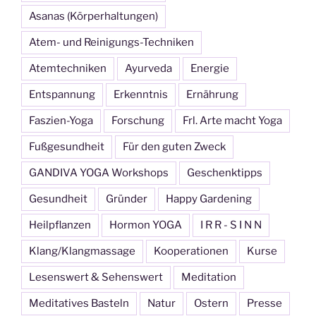
Asanas (Körperhaltungen)
Atem- und Reinigungs-Techniken
Atemtechniken
Ayurveda
Energie
Entspannung
Erkenntnis
Ernährung
Faszien-Yoga
Forschung
Frl. Arte macht Yoga
Fußgesundheit
Für den guten Zweck
GANDIVA YOGA Workshops
Geschenktipps
Gesundheit
Gründer
Happy Gardening
Heilpflanzen
Hormon YOGA
I R R - S I N N
Klang/Klangmassage
Kooperationen
Kurse
Lesenswert & Sehenswert
Meditation
Meditatives Basteln
Natur
Ostern
Presse