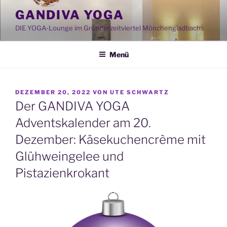
Zum
GANDIVA YOGA
Inhalt
DIE YOGA-Lounge im Gründerzeitviertel Mönchengladbachs
springen
Menü
VERÖFFENTLICHT
DEZEMBER 20, 2022
VON
UTE SCHWARTZ
AM
Der GANDIVA YOGA
Adventskalender am 20.
Dezember: Käsekuchencrème mit
Glühweingelee und
Pistazienkrokant