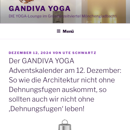
Zum
GANDIVA YOGA
Inhalt
DIE YOGA-Lounge im Gründerzeitviertel Mönchengladbachs
springen
Menü
VERÖFFENTLICHT
DEZEMBER 12, 2024
VON
UTE SCHWARTZ
AM
Der GANDIVA YOGA
Adventskalender am 12. Dezember:
So wie die Architektur nicht ohne
Dehnungsfugen auskommt, so
sollten auch wir nicht ohne
‚Dehnungsfugen‘ leben!