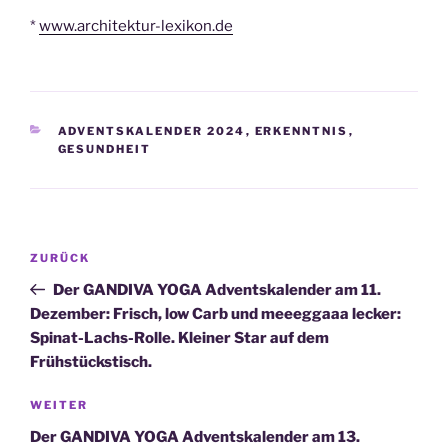
*
www.architektur-lexikon.de
KATEGORIEN
ADVENTSKALENDER 2024
,
ERKENNTNIS
,
GESUNDHEIT
Beitragsnavigation
Vorheriger
ZURÜCK
Beitrag
Der GANDIVA YOGA Adventskalender am 11.
Dezember: Frisch, low Carb und meeeggaaa lecker:
Spinat-Lachs-Rolle. Kleiner Star auf dem
Frühstückstisch.
Nächster
WEITER
Beitrag
Der GANDIVA YOGA Adventskalender am 13.