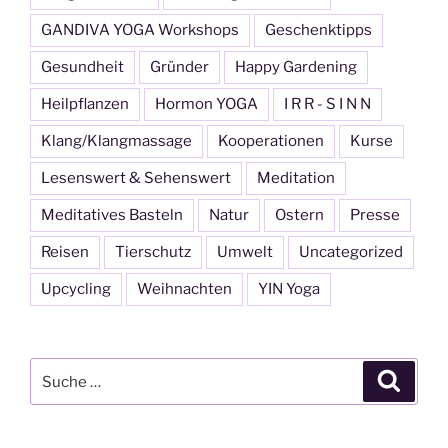
GANDIVA YOGA Workshops
Geschenktipps
Gesundheit
Gründer
Happy Gardening
Heilpflanzen
Hormon YOGA
I R R - S I N N
Klang/Klangmassage
Kooperationen
Kurse
Lesenswert & Sehenswert
Meditation
Meditatives Basteln
Natur
Ostern
Presse
Reisen
Tierschutz
Umwelt
Uncategorized
Upcycling
Weihnachten
YIN Yoga
Suche
Suche
nach: