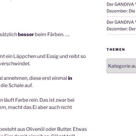
Der GANDIVA Y
Dezember: Die
Der GANDIVA Y
Dezember: Der 
sätzlich
besser
beim Färben. ….
THEMEN
mt ein Läppchen und Essig und reibt so
Themen
 verschwindet.
al annehmen, diese erst einmal
in
 die Schale auf.
n läuft Farbe rein. Das ist zwar bei
mm, macht das Ei aber auch nicht
besteht aus Olivenöl oder Butter. Etwas