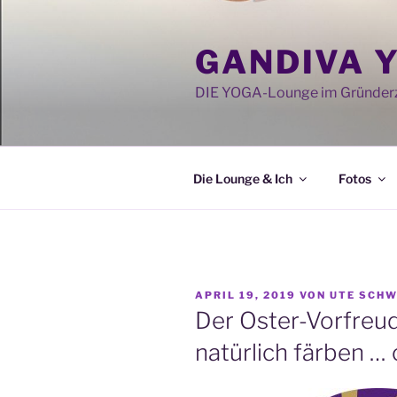
Zum
Inhalt
GANDIVA 
springen
DIE YOGA-Lounge im Gründerz
Die Lounge & Ich
Fotos
VERÖFFENTLICHT
APRIL 19, 2019
VON
UTE SCH
AM
Der Oster-Vorfreud
natürlich färben … o