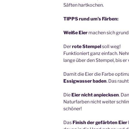
Säften hartkochen.
TIPPS rund um’s Färben:
Weiße Eier
machen sich grund
Der
rote Stempel
soll weg!
Funktioniert ganz einfach. Neh
lange über den Stempel, bis er
Damit die Eier die Farbe optim
Essigwasser baden
. Das rauht
Die
Eier nicht anpiecksen
. Dan
Naturfarben nicht weiter schli
schöner!
Das
Finish der gefärbten Eier