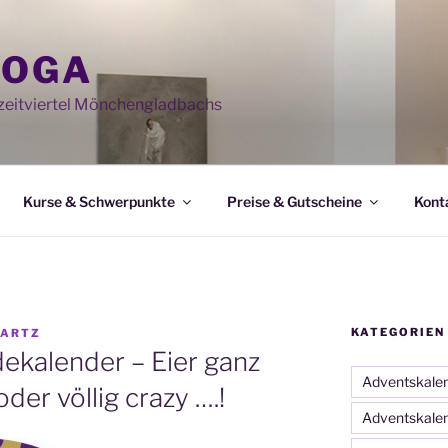
YOGA
eitviertel Mönchengladbachs
Kurse & Schwerpunkte
Preise & Gutscheine
Kont
KATEGORIEN
WARTZ
ekalender – Eier ganz
Adventskale
der völlig crazy ….!
Adventskale