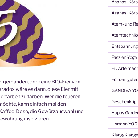
Asanas (Körp
Asanas (Körp
Atem- und Re
Atemtechnik
Entspannung
Faszien-Yoga
Frl. Arte mac
Für den gute
h jemanden, der keine BIO-Eier von
aradox wäre es dann, diese Eier mit
GANDIVA YO
rfarben zu färben. Wer die teueren
Geschenktip
möchte, kann einfach mal den
e Kaffee-Dose, die Gewürzauswahl und
Happy Garde
ewahrung inspizieren.
Hormon YOG
Klang/Klang