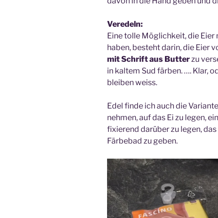
davon in die Hand geben und die
Veredeln:
Eine tolle Möglichkeit, die Eier
haben, besteht darin, die Eier
mit Schrift aus Butter
zu vers
in kaltem Sud färben. …. Klar, 
bleiben weiss.
Edel finde ich auch die Variant
nehmen, auf das Ei zu legen, e
fixierend darüber zu legen, das
Färbebad zu geben.