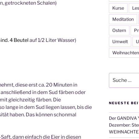
en, getrockneten Schalen)
Kurse
Les
Meditation
Ostern
Pr
nd. 4 Beutel
auf 1/2 Liter Wasser)
Umwelt
U
Weihnachten
Suche
nach:
ehmt, diese erst ca. 20 Minuten in
 anschließend in dem Sud färben oder
it gleichzeitig färben. Die
NEUESTE BE
o lange in dem Sud liegen lassen, bis die
sität haben. Das können schonmal
Der GANDIVA Y
Dezember: Ster
WEIHNACHTE
Saft, dann einfach die Eier in diesen