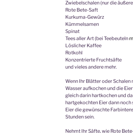
Zwiebelschalen (nur die äußer
Rote Bete-Saft
Kurkuma-Gewürz
Kümmelsamen
Spinat
Tees aller Art (bei Teebeuteln
mi
Löslicher Kaffee
Rotkohl
Konzentrierte Fruchtsäfte
und vieles andere mehr.
Wenn Ihr Blätter oder Schalen n
Wasser aufkochen und die Eier
gleich darin hartkochen und dam
hartgekochten Eier dann noch s
Eier die gewünschte Farbinten
Stunden sein.
Nehmt Ihr Säfte, wie Rote Bete-