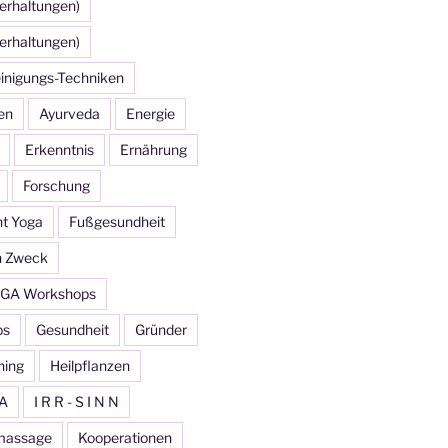
erhaltungen)
erhaltungen)
inigungs-Techniken
en
Ayurveda
Energie
Erkenntnis
Ernährung
Forschung
ht Yoga
Fußgesundheit
n Zweck
GA Workshops
ps
Gesundheit
Gründer
ning
Heilpflanzen
A
I R R - S I N N
massage
Kooperationen