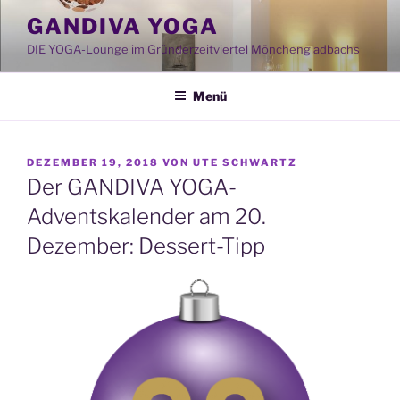
Zum
GANDIVA YOGA
Inhalt
DIE YOGA-Lounge im Gründerzeitviertel Mönchengladbachs
springen
Menü
VERÖFFENTLICHT
DEZEMBER 19, 2018
VON
UTE SCHWARTZ
AM
Der GANDIVA YOGA-
Adventskalender am 20.
Dezember: Dessert-Tipp