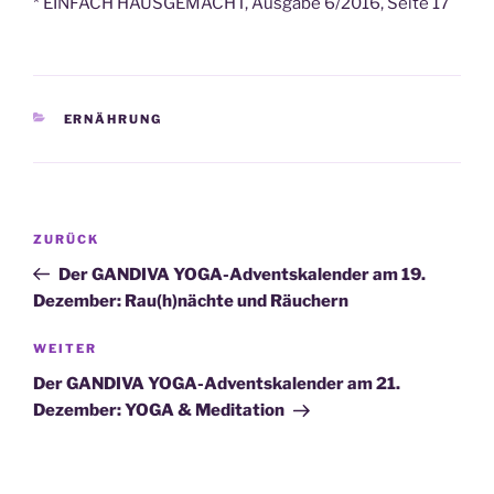
* EINFACH HAUSGEMACHT, Ausgabe 6/2016, Seite 17
KATEGORIEN
ERNÄHRUNG
Beitragsnavigation
Vorheriger
ZURÜCK
Beitrag
Der GANDIVA YOGA-Adventskalender am 19.
Dezember: Rau(h)nächte und Räuchern
Nächster
WEITER
Beitrag
Der GANDIVA YOGA-Adventskalender am 21.
Dezember: YOGA & Meditation