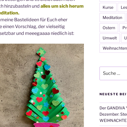
ch hinzubasteln und
alles um sich herum
Kurse
Les
ditation.
Meditation
 meine Bastelideen für Euch eher
 einen Vorschlag, der vielseitig
Ostern
Pr
msetzbar und meeegaaaa niedlich ist:
Umwelt
U
Weihnachten
Suche
nach:
NEUESTE BE
Der GANDIVA Y
Dezember: Ster
WEIHNACHTE