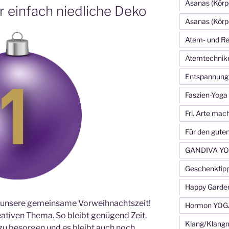
Asanas (Körp
 einfach niedliche Deko
Asanas (Körp
Atem- und Re
Atemtechnik
Entspannung
Faszien-Yoga
Frl. Arte mac
Für den gute
GANDIVA YO
Geschenktip
Happy Garde
rte unsere gemeinsame Vorweihnachtszeit!
Hormon YOG
ativen Thema. So bleibt genügend Zeit,
Klang/Klang
 zu besorgen und es bleibt auch noch