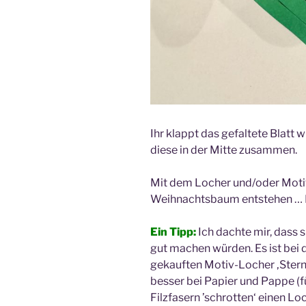
Ihr klappt das gefaltete Blatt w
diese in der Mitte zusammen.
Mit dem Locher und/oder Motiv
Weihnachtsbaum entstehen … He
Ein Tipp:
Ich dachte mir, dass 
gut machen würden. Es ist bei 
gekauften Motiv-Locher ‚Stern‘
besser bei Papier und Pappe 
Filzfasern ’schrotten‘ einen Loc