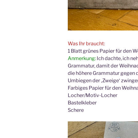
Was Ihr braucht:
1 Blatt grünes Papier für den
Anmerkung:
Ich dachte, ich n
Grammatur, damit der Weihnach
die höhere Grammatur gegen die
Umbiegen der ‚Zweige‘ zwinge
Farbiges Papier für den Wei
Locher/Motiv-Locher
Bastelkleber
Schere