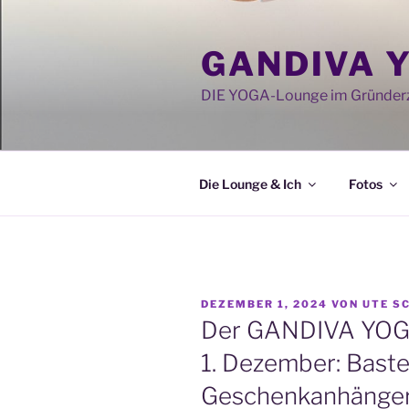
Zum
Inhalt
GANDIVA 
springen
DIE YOGA-Lounge im Gründerz
Die Lounge & Ich
Fotos
VERÖFFENTLICHT
DEZEMBER 1, 2024
VON
UTE S
AM
Der GANDIVA YOG
1. Dezember: Baste
Geschenkanhänger, 