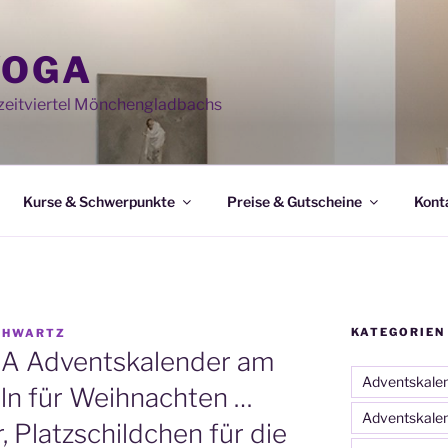
YOGA
eitviertel Mönchengladbachs
Kurse & Schwerpunkte
Preise & Gutscheine
Kont
KATEGORIEN
CHWARTZ
A Adventskalender am
Adventskale
ln für Weihnachten …
Adventskale
Platzschildchen für die