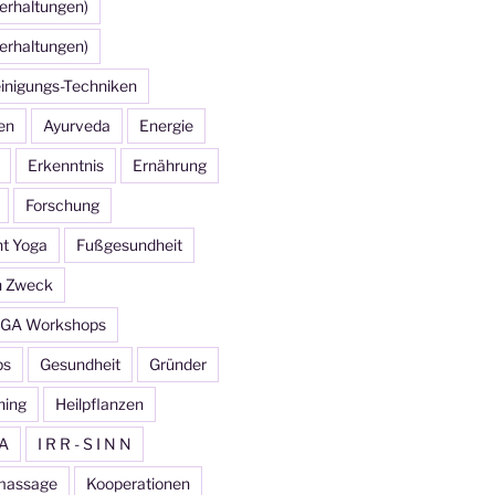
erhaltungen)
erhaltungen)
inigungs-Techniken
en
Ayurveda
Energie
Erkenntnis
Ernährung
Forschung
ht Yoga
Fußgesundheit
n Zweck
GA Workshops
ps
Gesundheit
Gründer
ning
Heilpflanzen
A
I R R - S I N N
massage
Kooperationen