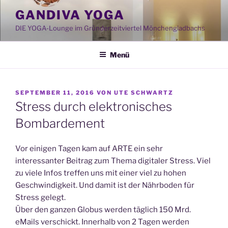
Zum
GANDIVA YOGA
Inhalt
DIE YOGA-Lounge im Gründerzeitviertel Mönchengladbachs
springen
Menü
VERÖFFENTLICHT
SEPTEMBER 11, 2016
VON
UTE SCHWARTZ
AM
Stress durch elektronisches
Bombardement
Vor einigen Tagen kam auf ARTE ein sehr
interessanter Beitrag zum Thema digitaler Stress. Viel
zu viele Infos treffen uns mit einer viel zu hohen
Geschwindigkeit. Und damit ist der Nährboden für
Stress gelegt.
Über den ganzen Globus werden täglich 150 Mrd.
eMails verschickt. Innerhalb von 2 Tagen werden