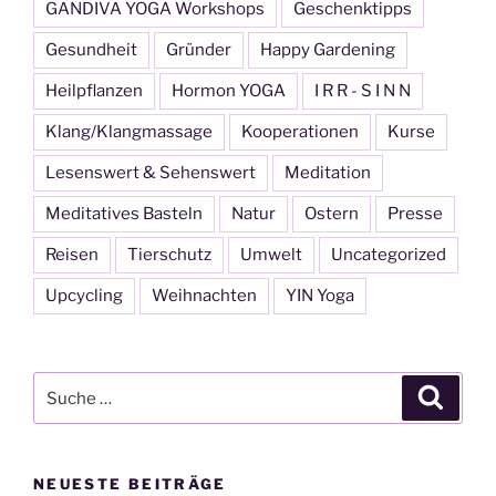
GANDIVA YOGA Workshops
Geschenktipps
Gesundheit
Gründer
Happy Gardening
Heilpflanzen
Hormon YOGA
I R R - S I N N
Klang/Klangmassage
Kooperationen
Kurse
Lesenswert & Sehenswert
Meditation
Meditatives Basteln
Natur
Ostern
Presse
Reisen
Tierschutz
Umwelt
Uncategorized
Upcycling
Weihnachten
YIN Yoga
Suche
Suche
nach:
NEUESTE BEITRÄGE